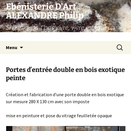
Aller
Ebénisterie D'Art
au
ALEXANDRE Philip
contenu
Si l'art ne fait pas vivre, vivre est tout un
art…
Recherc
Menu
Portes d’entrée double en bois exotique
peinte
Création et fabrication d’une porte double en bois exotique
sur mesure 280 X 130 cm avec son imposte
mise en peinture et pose du vitrage feuilletée opaque