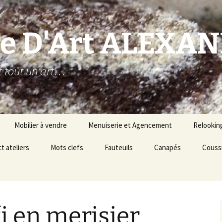
ie D'Art ALEXAN
est tout un art…
Mobilier à vendre
Menuiserie et Agencement
Relookin
iers
t ateliers
Scelette en bois de
Mots clefs
Portes d’entrée double
Fauteuils
Canapés
Poussett
Couss
x
tonneau brut
en bois exotique peinte
t Ebenisterie
Table de chevet en bois
Rambarde en bois
meubles
brut
Mobilier Français
exotique
Commode Louis XV en
placage de palissandre et
de bois de rose frappé
i en merisier
Mobiliers Européens
Volets en bois exotique
d’une estampille de
et panneaux hydrofuge
Pierre Roussel