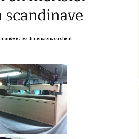
Mobilier asiatique
ture
Ange en chêne
Guéridon Art Déco en
n scandinave
polychrome du 17ème
placage d’orme et
siècle
palissandre
Scelette en bois de
tonneau brut
Poignées de guidon de
Cartel Epoque Louis XV
grand-bi
estampillé « Lietau »
demande et les dimensions du client
Table basse ecolo design
Coffret à jeu de cartes
Meuble de Méditation
Epoque Napoléon III
Bouddhiste Japonais en
chêne
Restauration complète
après un incendie
Banquettes de forme
courbé recouverte de
skaï
Canapé sur-mesure
Bibliotheque à deux
corps en chêne massif
Meuble hifi en merisier