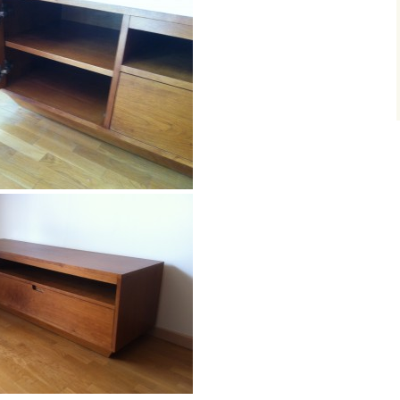
inspiration scandinave
Meuble de toilette en
merisier massif
Prototype de
bibliothèque en chêne
Design mural
Meuble saxophone
Bibliotheque design en
chêne
Personnage Légo en
Frêne et Wengé
Meuble HIFI laqué blanc à
plateau en chêne massif