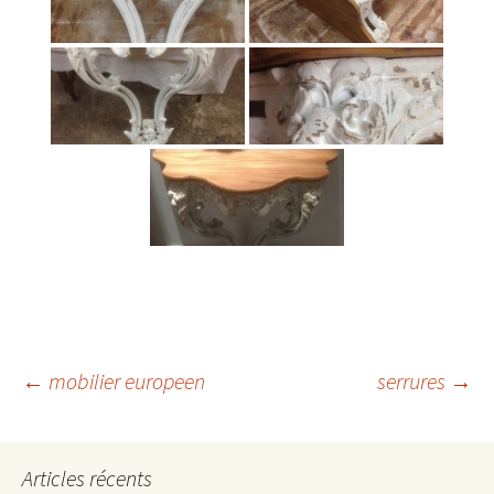
Navigation
←
mobilier europeen
serrures
→
des
Articles récents