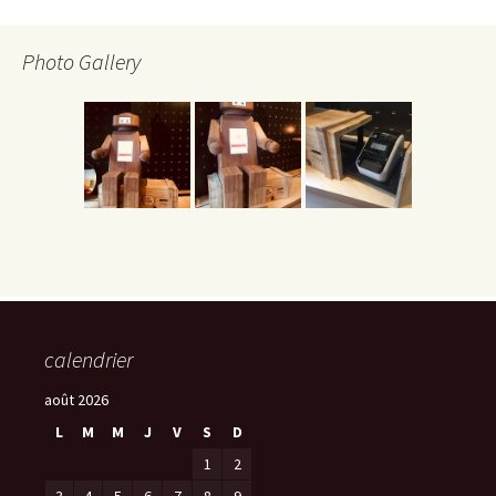
Photo Gallery
calendrier
août 2026
L
M
M
J
V
S
D
1
2